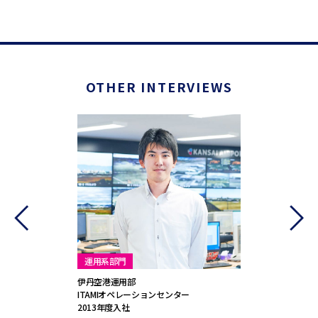
OTHER INTERVIEWS
運用系部門
営業系部門
伊丹空港運用部
ノンエアロ
ITAMIオペレーションセンター
コマーシャ
2013年度入社
2009年度入