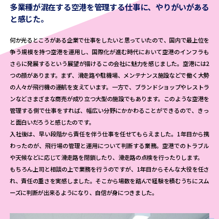
多業種が混在する空港を管理する仕事に、
やりがいがある
と感じた。
何か光るところがある企業で仕事をしたいと思っていたので、国内で最上位を
争う規模を持つ空港を運用し、国際化が進む時代において空港のインフラも
さらに発展するという展望が描けるこの会社に魅力を感じました。空港には2
つの顔があります。まず、滑走路や駐機場、メンテナンス施設などで働く大勢
の人々が飛行機の運航を支えています。一方で、ブランドショップやレストラ
ンなどさまざまな商売が成り立つ大型の施設でもあります。このような空港を
管理する側で仕事をすれば、幅広い分野にかかわることができるので、きっ
と面白いだろうと感じたのです。
入社後は、早い段階から責任を伴う仕事を任せてもらえました。1年目から携
わったのが、飛行場の管理と運用について判断する業務。空港でのトラブル
や天候などに応じて滑走路を閉鎖したり、滑走路の点検を行ったりします。
もちろん上司と相談の上で業務を行うのですが、1年目からそんな大役を任さ
れ、責任の重さを実感しました。そこから場数を踏んで経験を積むうちにスム
ーズに判断が出来るようになり、自信が身につきました。