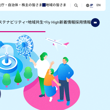
公庁・自治体・株主の皆さま
地域の皆さま
JP
／
EN
ステナビリティ
地域共生
Fly High
新着情報
採用情報