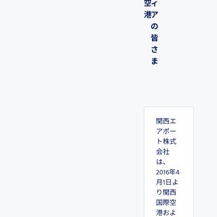
空
ィ
港
ア
の
皆
さ
ま
関西エ
アポー
ト株式
会社
は、
2016年4
月1日よ
り関西
国際空
港およ