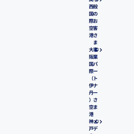
関
一
西
般
国
の
際
お
空
客
港
さ
ま
大
事
阪
業
国
パ
際
ー
（
ト
伊
ナ
丹
ー
）
さ
空
ま
港
神
メ
戸
デ