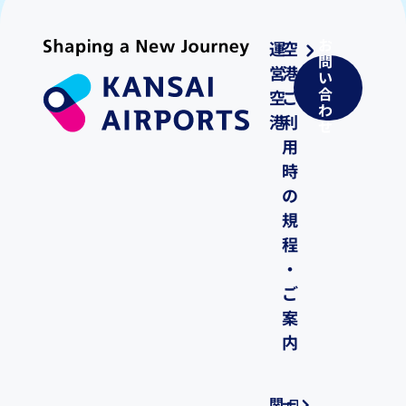
お
運
空
問
営
港
い
合
空
ご
わ
港
利
せ
用
時
の
規
程
・
ご
案
内