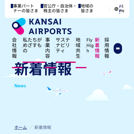
事業パート
官公庁・自治体・
地域の
J
E
／
ナーの皆さま
株主の皆さま
皆さま
P
N
会
私たちが
事
サステ
地
Fly
新
採
社
めざすも
業
ナビリ
域
Hig
着
用
情
の
内
ティ
共
h
情
情
報
容
生
報
報
新着情報
News
ホーム
新着情報