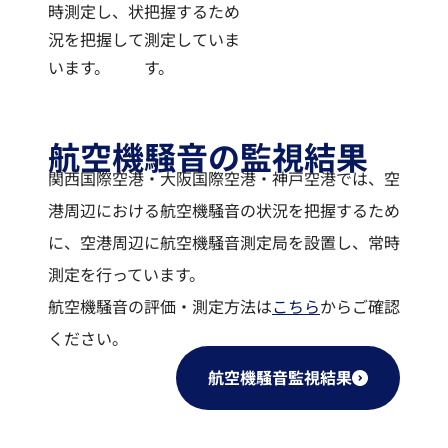
時測定し、状
把握するため
況を把握して
測定していま
います。
す。
航空機騒音の監視結果
関西国際空港・大阪国際空港・神戸空港では、空
港周辺における航空機騒音の状況を把握するため
に、空港周辺に航空機騒音測定局を設置し、常時
測定を行っています。
航空機騒音の評価・測定方法は
こちら
からご確認
ください。
航空機騒音監視結果