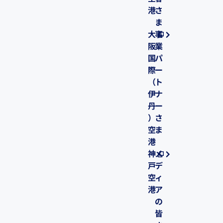
港
さ
ま
大
事
阪
業
国
パ
際
ー
（
ト
伊
ナ
丹
ー
）
さ
空
ま
港
神
メ
戸
デ
空
ィ
港
ア
の
皆