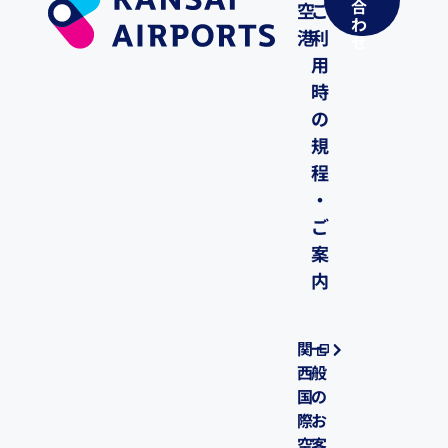
合
空
ご
わ
港
利
せ
用
時
の
規
程
・
ご
案
内
関
一
西
般
国
の
際
お
空
客