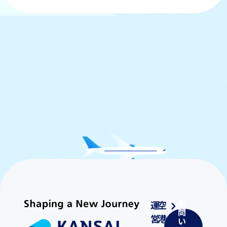
お
運
空
問
営
港
い