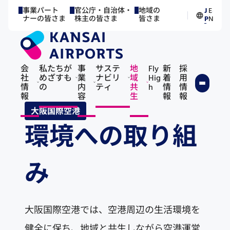
事業パート
官公庁・自治体・
地域の
J
E
／
ナーの皆さま
株主の皆さま
皆さま
P
N
会
私たちが
事
サステ
地
Fly
新
採
社
めざすも
業
ナビリ
域
Hig
着
用
情
の
内
ティ
共
h
情
情
報
容
生
報
報
大阪国際空港
環境への取り組
み
大阪国際空港では、空港周辺の生活環境を
健全に保ち、地域と共生しながら空港運営