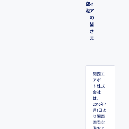
空
ィ
港
ア
の
皆
さ
ま
関西エ
アポー
ト株式
会社
は、
2016年4
月1日よ
り関西
国際空
港およ