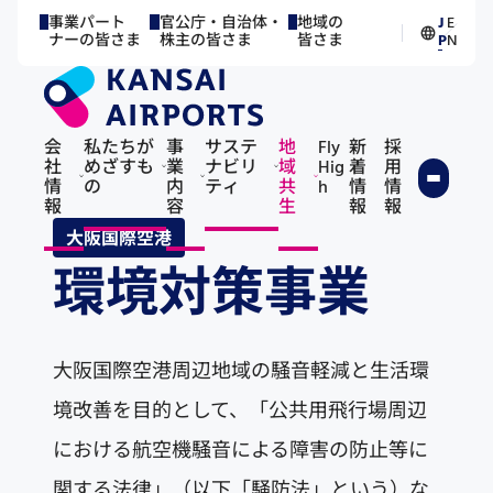
事業パート
官公庁・自治体・
地域の
J
E
／
ナーの皆さま
株主の皆さま
皆さま
P
N
会
私たちが
事
サステ
地
Fly
新
採
社
めざすも
業
ナビリ
域
Hig
着
用
情
の
内
ティ
共
h
情
情
報
容
生
報
報
大阪国際空港
環境対策事業
大阪国際空港周辺地域の騒音軽減と生活環
境改善を目的として、「公共用飛行場周辺
における航空機騒音による障害の防止等に
関する法律」（以下「騒防法」という）な