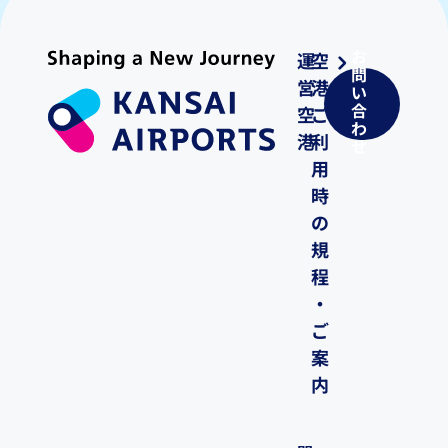
お
運
空
問
営
港
い
合
空
ご
わ
港
利
せ
用
時
の
規
程
・
ご
案
内