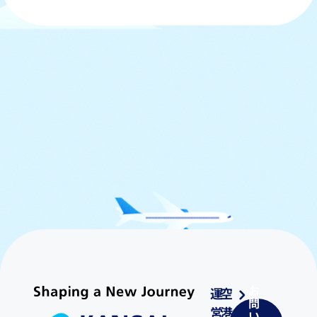
お
運
空
問
営
港