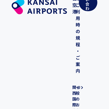
い
合
空
ご
わ
港
利
せ
用
時
の
規
程
・
ご
案
内
関
一
西
般
国
の
際
お