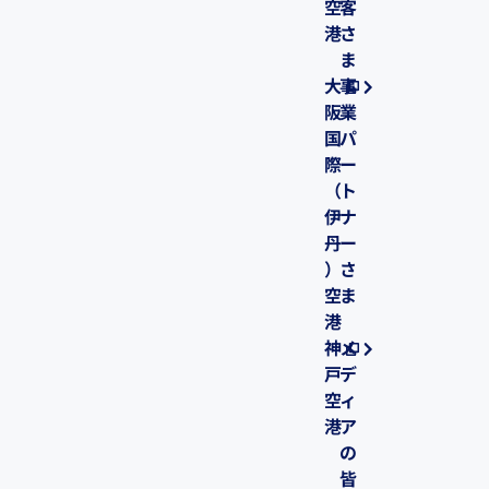
空
客
港
さ
ま
大
事
阪
業
国
パ
際
ー
（
ト
伊
ナ
丹
ー
）
さ
空
ま
港
神
メ
戸
デ
空
ィ
港
ア
の
皆