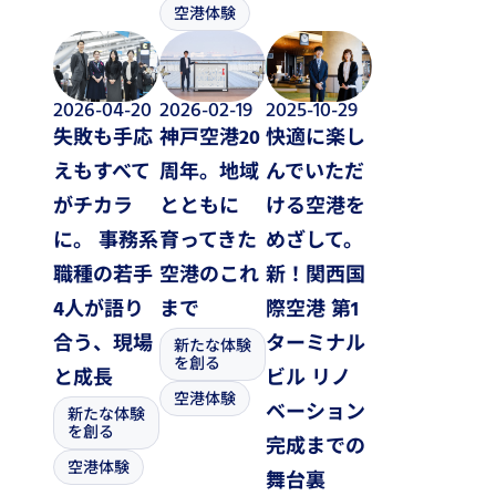
空港体験
2026-04-20
2026-02-19
2025-10-29
失敗も手応
神戸空港20
快適に楽し
えもすべて
周年。地域
んでいただ
がチカラ
とともに
ける空港を
に。 事務系
育ってきた
めざして。
職種の若手
空港のこれ
新！関西国
4人が語り
まで
際空港 第1
合う、現場
ターミナル
新たな体験
を創る
と成長
ビル リノ
空港体験
ベーション
新たな体験
を創る
完成までの
空港体験
舞台裏