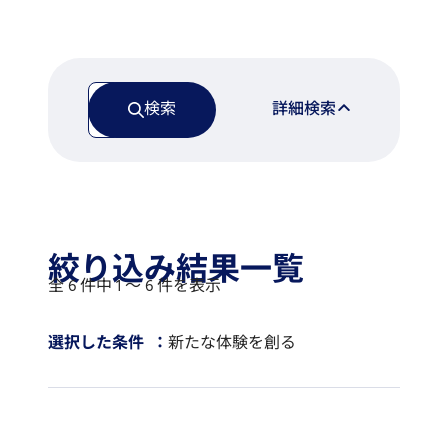
検索
詳細検索
絞り込み結果一覧
全 6 件中 1 〜 6 件を表示
選択した条件
新たな体験を創る