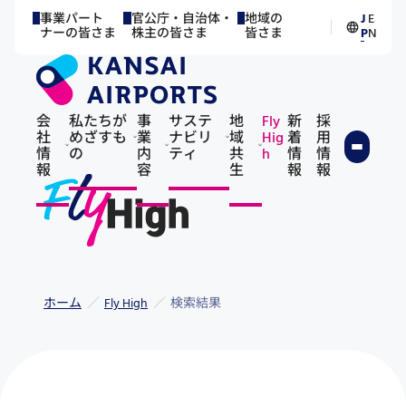
事業パート
官公庁・自治体・
地域の
J
E
／
ナーの皆さま
株主の皆さま
皆さま
P
N
会
私たちが
事
サステ
地
Fly
新
採
社
めざすも
業
ナビリ
域
Hig
着
用
情
の
内
ティ
共
h
情
情
報
容
生
報
報
ホーム
Fly High
検索結果