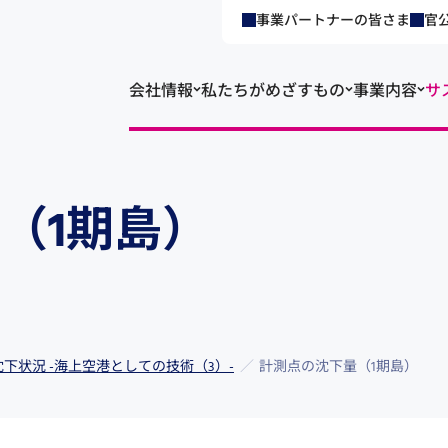
事業パートナーの皆さま
官
会社情報
私たちがめざすもの
事業内容
サ
（1期島）
下状況 -海上空港としての技術（3）-
計測点の沈下量（1期島）