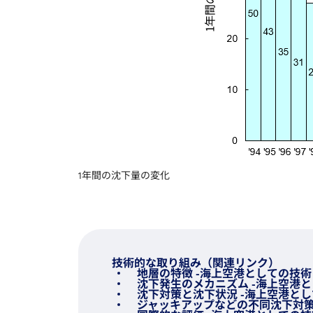
1年間の沈下量の変化
技術的な取り組み（関連リンク）
地層の特徴 -海上空港としての技術（
沈下発生のメカニズム -海上空港と
沈下対策と沈下状況 -海上空港とし
ジャッキアップなどの不同沈下対策 