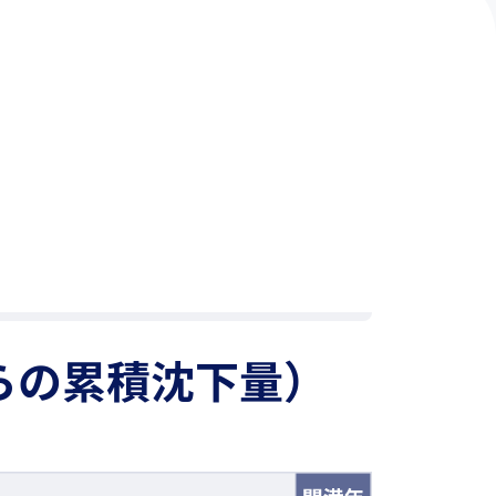
らの累積沈下量）