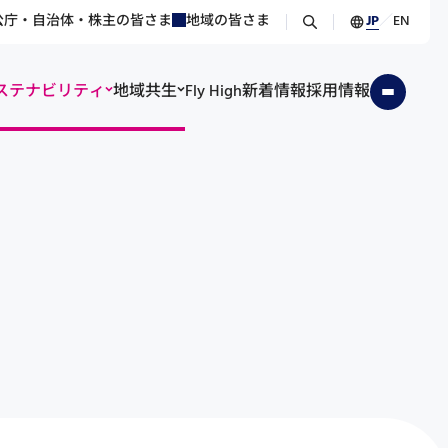
公庁・自治体・株主の皆さま
地域の皆さま
JP
／
EN
ステナビリティ
地域共生
Fly High
新着情報
採用情報