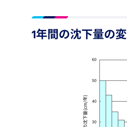
1年間の沈下量の