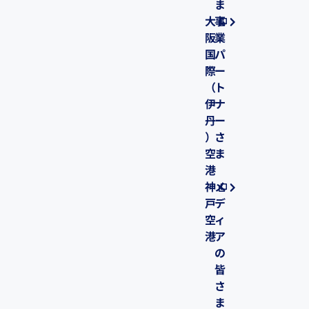
ま
大
事
阪
業
国
パ
際
ー
（
ト
伊
ナ
丹
ー
）
さ
空
ま
港
神
メ
戸
デ
空
ィ
港
ア
の
皆
さ
ま