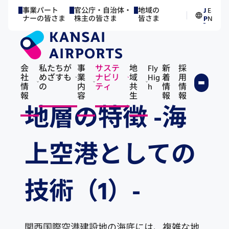
事業パート
官公庁・自治体・
地域の
J
E
／
ナーの皆さま
株主の皆さま
皆さま
P
N
会
私たちが
事
サステ
地
Fly
新
採
社
めざすも
業
ナビリ
域
Hig
着
用
情
の
内
ティ
共
h
情
情
報
容
生
報
報
地層の特徴 -海
上空港としての
技術（1）-
関西国際空港建設地の海底には、複雑な地