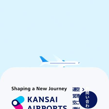
お
運
空
問
営
港
い
合
空
ご
わ