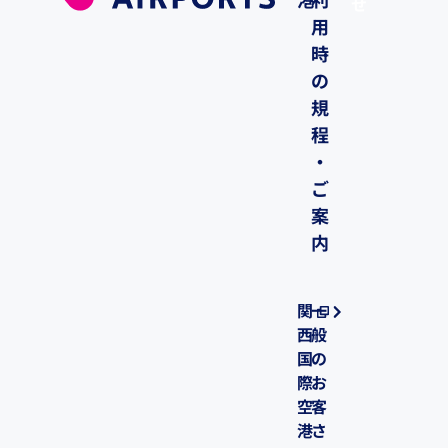
港
利
せ
用
時
の
規
程
・
ご
案
内
関
一
西
般
国
の
際
お
空
客
港
さ