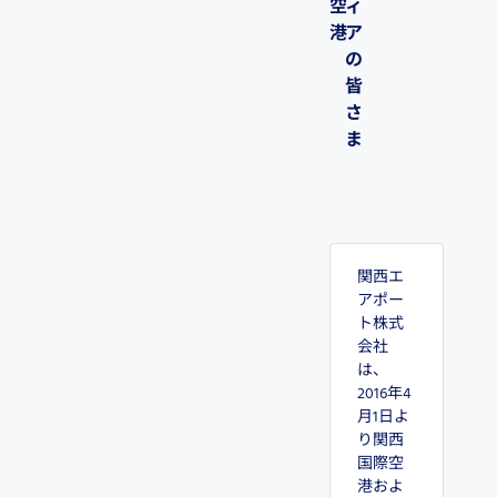
空
ィ
港
ア
の
皆
さ
ま
関西エ
アポー
ト株式
会社
は、
2016年4
月1日よ
り関西
国際空
港およ