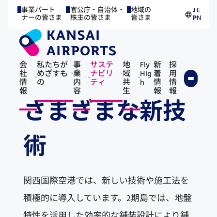
事業パート
官公庁・自治体・
地域の
J
E
／
ナーの皆さま
株主の皆さま
皆さま
P
N
会
私たちが
事
サステ
地
Fly
新
採
社
めざすも
業
ナビリ
域
Hig
着
用
情
の
内
ティ
共
h
情
情
報
容
生
報
報
さまざまな新技
術
関西国際空港では、新しい技術や施工法を
積極的に導入しています。2期島では、地盤
特性を活用した効率的な舗装設計により舗