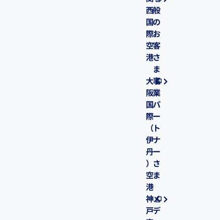
西
般
国
の
際
お
空
客
港
さ
ま
大
事
阪
業
国
パ
際
ー
（
ト
伊
ナ
丹
ー
）
さ
空
ま
港
神
メ
戸
デ