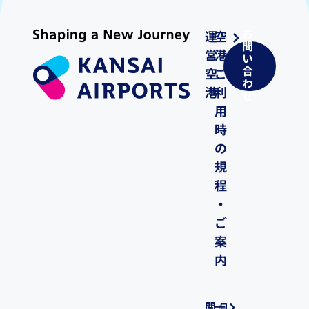
お
運
空
問
営
港
い
合
空
ご
わ
港
利
せ
用
時
の
規
程
・
ご
案
内
関
一