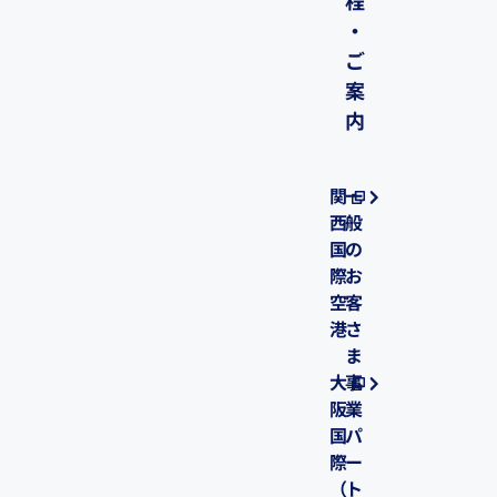
程
・
ご
案
内
関
一
西
般
国
の
際
お
空
客
港
さ
ま
大
事
阪
業
国
パ
際
ー
（
ト