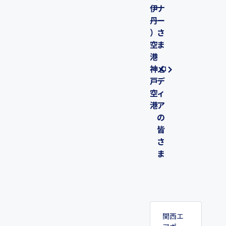
伊
ナ
丹
ー
）
さ
空
ま
港
神
メ
戸
デ
空
ィ
港
ア
の
皆
さ
ま
関西エ