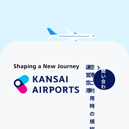
お
運
空
問
営
港
い
合
空
ご
わ
港
利
せ
用
時
の
規