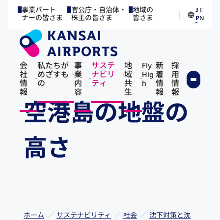
事業パート
官公庁・自治体・
地域の
J
E
／
ナーの皆さま
株主の皆さま
皆さま
P
N
会
私たちが
事
サステ
地
Fly
新
採
社
めざすも
業
ナビリ
域
Hig
着
用
情
の
内
ティ
共
h
情
情
報
容
生
報
報
空港島の地盤の
高さ
ホーム
サステナビリティ
社会
沈下対策と沈