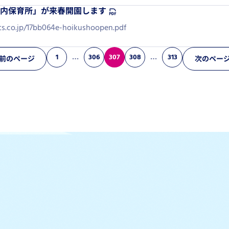
内保育所」が来春開園します
rts.co.jp/17bb064e-hoikushoopen.pdf
1
…
306
307
308
…
313
前のページ
次のペー