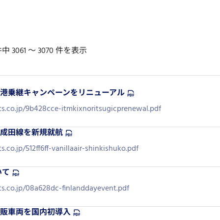
 件中 3061 〜 3070 件を表示
港乗継キャンペーンをリニューアル
rts.co.jp/9b428cce-itmkixnoritsugicprenewal.pdf
成田線を新規就航
s.co.jp/512ff6ff-vanillaair-shinkishuko.pdf
いて
rts.co.jp/08a628dc-finlanddayevent.pdf
販車両を国内初導入