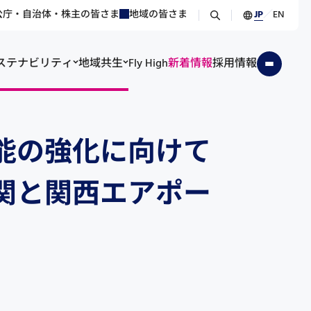
公庁・自治体・株主の皆さま
地域の皆さま
JP
／
EN
ステナビリティ
地域共生
Fly High
新着情報
採用情報
能の強化に向けて
関と関西エアポー