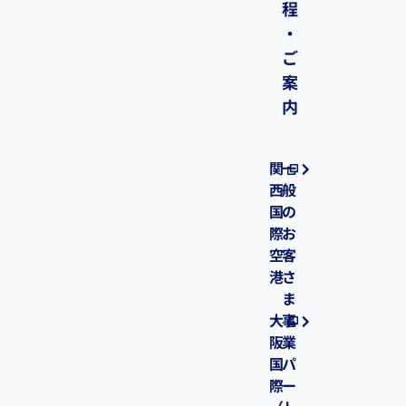
程
・
ご
案
内
関
一
西
般
国
の
際
お
空
客
港
さ
ま
大
事
阪
業
国
パ
際
ー