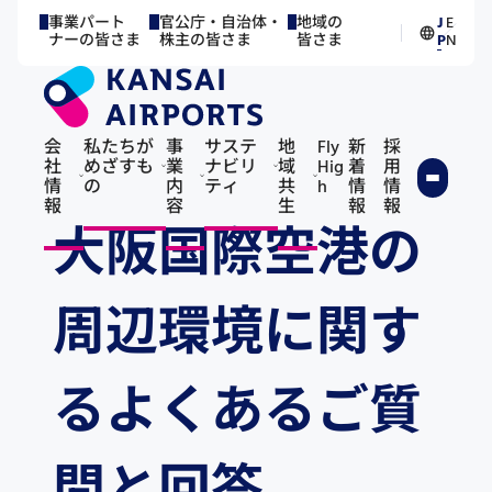
事業パート
官公庁・自治体・
地域の
J
E
／
ナーの皆さま
株主の皆さま
皆さま
P
N
会
私たちが
事
サステ
地
Fly
新
採
社
めざすも
業
ナビリ
域
Hig
着
用
情
の
内
ティ
共
h
情
情
報
容
生
報
報
大阪国際空港の
周辺環境に関す
るよくあるご質