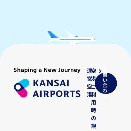
お
運
空
問
営
港
い
合
空
ご
わ
港
利
せ
用
時
の
規