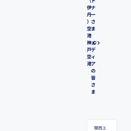
（
ト
伊
ナ
丹
ー
）
さ
空
ま
港
神
メ
戸
デ
空
ィ
港
ア
の
皆
さ
ま
関西エ