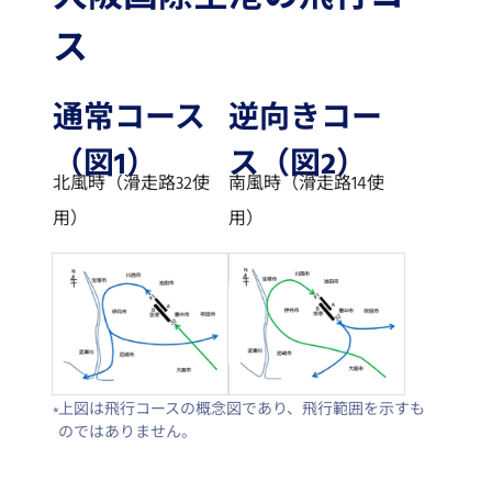
ス
通常コース
逆向きコー
（図1）
ス（図2）
北風時（滑走路32使
南風時（滑走路14使
用）
用）
上図は飛行コースの概念図であり、飛行範囲を示すも
のではありません。