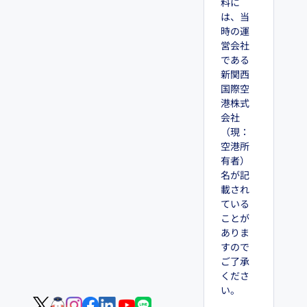
料に
は、当
時の運
営会社
である
新関西
国際空
港株式
会社
（現：
空港所
有者）
名が記
載され
ている
ことが
ありま
すので
ご了承
くださ
い。