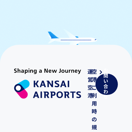
お
運
空
問
営
港
い
合
空
ご
わ
港
利
せ
用
時
の
規