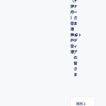
（
ト
伊
ナ
丹
ー
）
さ
空
ま
港
神
メ
戸
デ
空
ィ
港
ア
の
皆
さ
ま
関西エ