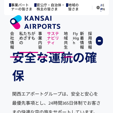
事業パート
官公庁・自治体・
地域の
J
E
／
ナーの皆さま
株主の皆さま
皆さま
P
N
会
私たちが
事
サステ
地
Fly
新
採
社
めざすも
業
ナビリ
域
Hig
着
用
情
の
内
ティ
共
h
情
情
報
容
生
報
報
安全な運航の確
保
関西エアポートグループは、安全と安心を
最優先事項とし、24時間365日体制でお客さ
まの快適な空の旅をサポートしています。