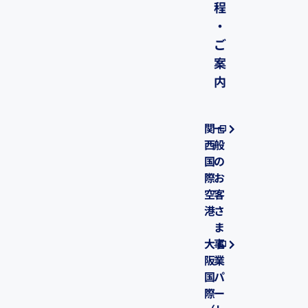
程
・
ご
案
内
関
一
西
般
国
の
際
お
空
客
港
さ
ま
大
事
阪
業
国
パ
際
ー