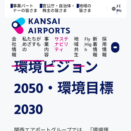
事業パート
官公庁・自治体・
地域の
J
E
／
ナーの皆さま
株主の皆さま
皆さま
P
N
会
私たちが
事
サステ
地
Fly
新
採
社
めざすも
業
ナビリ
域
Hig
着
用
情
の
内
ティ
共
h
情
情
報
容
生
報
報
環境ビジョン
2050・環境目標
2030
関西エアポートグループでは、「環境理