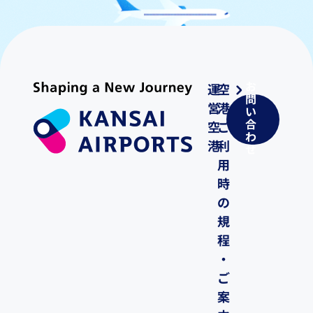
お
運
空
問
営
港
い
合
空
ご
わ
港
利
せ
用
時
の
規
程
・
ご
案