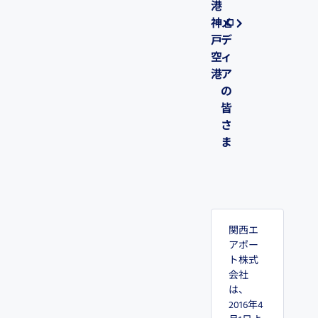
港
神
メ
戸
デ
空
ィ
港
ア
の
皆
さ
ま
関西エ
アポー
ト株式
会社
は、
2016年4