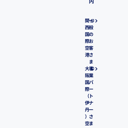
内
関
一
西
般
国
の
際
お
空
客
港
さ
ま
大
事
阪
業
国
パ
際
ー
（
ト
伊
ナ
丹
ー
）
さ
空
ま