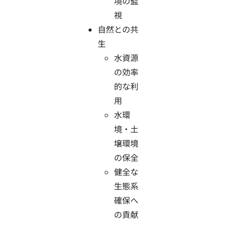
境の監
視
自然との共
生
水資源
の効率
的な利
用
水環
境・土
壌環境
の保全
健全な
生態系
確保へ
の貢献