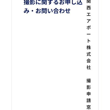
撮影に関するお申し込
関
西
み・お問い合わせ
エ
ア
ポ
ー
ト
株
式
会
社
撮
影
申
請
窓