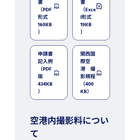
書
書
（PDF
（Exce
形式
l形式
160KB
19KB
）
）
申請書
関西国
記入例
際空
（PDF
港 撮
版
影規程
434KB
（400
）
KB）
空港内撮影料につい
て