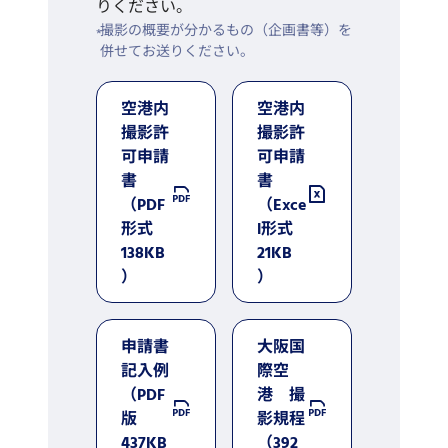
りください。
撮影の概要が分かるもの（企画書等）を
併せてお送りください。
空港内
空港内
撮影許
撮影許
可申請
可申請
書
書
（PDF
（Exce
形式
l形式
138KB
21KB
）
）
申請書
大阪国
記入例
際空
（PDF
港 撮
版
影規程
437KB
（392