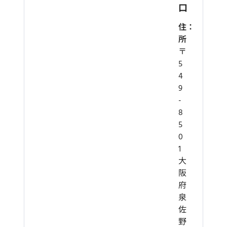
口
住
所
〒
5
4
9
-
8
5
0
1
大
阪
府
泉
佐
野