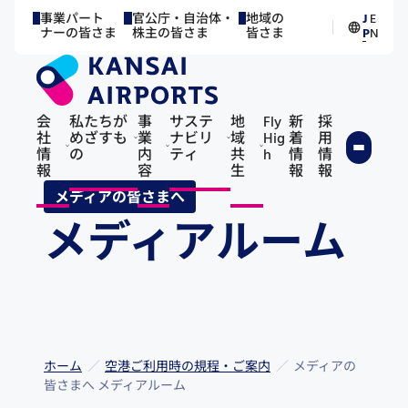
事業パート
官公庁・自治体・
地域の
J
E
／
ナーの皆さま
株主の皆さま
皆さま
P
N
会
私たちが
事
サステ
地
Fly
新
採
社
めざすも
業
ナビリ
域
Hig
着
用
情
の
内
ティ
共
h
情
情
報
容
生
報
報
メディアの皆さまへ
メディアルーム
ホーム
空港ご利用時の規程・ご案内
メディアの
皆さまへ メディアルーム