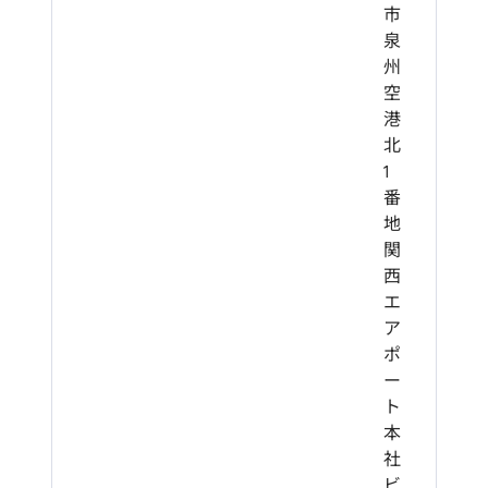
市
泉
州
空
港
北
1
番
地
関
西
エ
ア
ポ
ー
ト
本
社
ビ