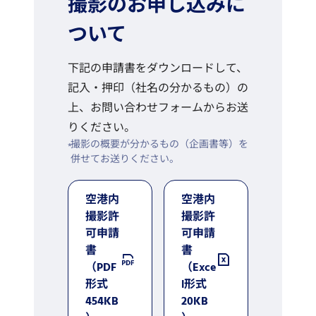
撮影のお申し込みに
ついて
下記の申請書をダウンロードして、
記入・押印（社名の分かるもの）の
上、お問い合わせフォームからお送
りください。
撮影の概要が分かるもの（企画書等）を
併せてお送りください。
空港内
空港内
撮影許
撮影許
可申請
可申請
書
書
（PDF
（Exce
形式
l形式
454KB
20KB