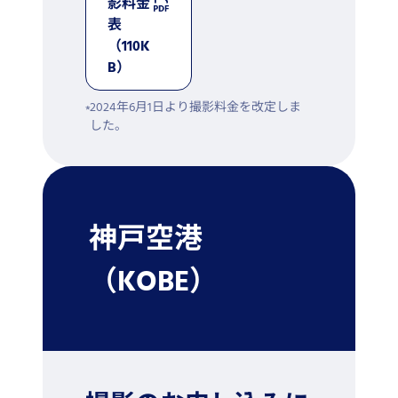
影料金
表
（110K
B）
2024年6月1日より撮影料金を改定しま
した。
神戸空港
（KOBE）