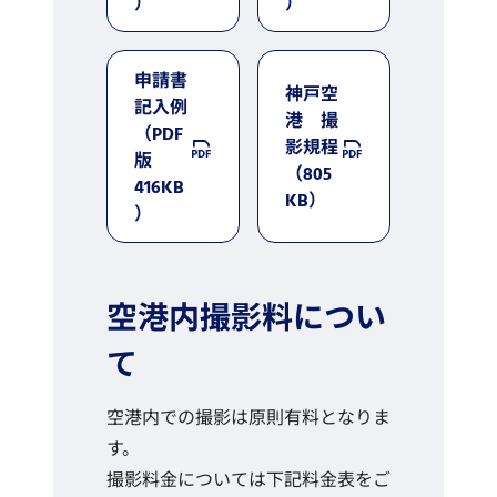
）
）
申請書
神戸空
記入例
港 撮
（PDF
影規程
版
（805
416KB
KB）
）
空港内撮影料につい
て
空港内での撮影は原則有料となりま
す。
撮影料金については下記料金表をご