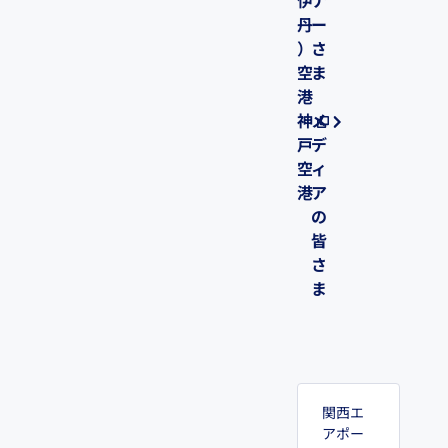
伊
ナ
丹
ー
）
さ
空
ま
港
神
メ
戸
デ
空
ィ
港
ア
の
皆
さ
ま
関西エ
アポー