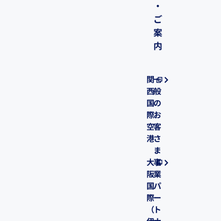
・
ご
案
内
関
一
西
般
国
の
際
お
空
客
港
さ
ま
大
事
阪
業
国
パ
際
ー
（
ト