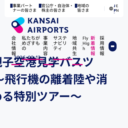
事業パート
官公庁・自治体・
地域の
J
E
／
ナーの皆さま
株主の皆さま
皆さま
P
N
会
私たちが
事
サステ
地
Fly
新
採
社
めざすも
業
ナビリ
域
Hig
着
用
情
の
内
ティ
共
h
情
情
報
容
生
報
報
2026-02-12
親子空港見学バスツ
～飛行機の離着陸や消
める特別ツアー～