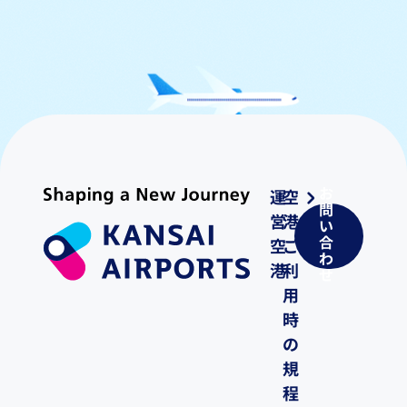
お
運
空
問
営
港
い
合
空
ご
わ
港
利
せ
用
時
の
規
程