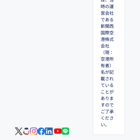
は、当
時の運
営会社
である
新関西
国際空
港株式
会社
（現：
空港所
有者）
名が記
載され
ている
ことが
ありま
すので
ご了承
くださ
い。