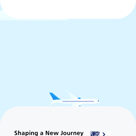
お
運
空