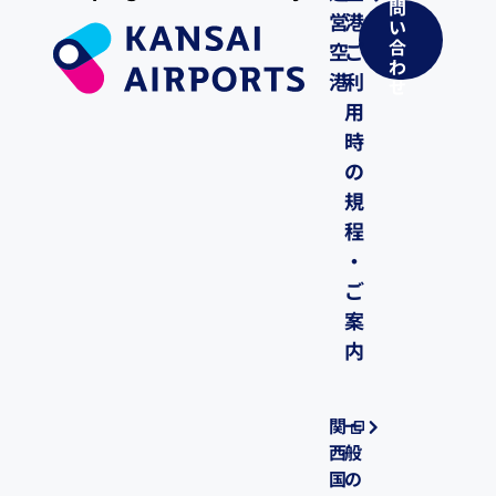
問
営
港
い
合
空
ご
わ
港
利
せ
用
時
の
規
程
・
ご
案
内
関
一
西
般
国
の