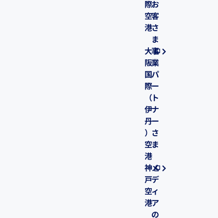
際
お
空
客
港
さ
ま
大
事
阪
業
国
パ
際
ー
（
ト
伊
ナ
丹
ー
）
さ
空
ま
港
神
メ
戸
デ
空
ィ
港
ア
の