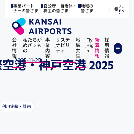
事業パート
官公庁・自治体・
地域の
J
E
／
ナーの皆さま
株主の皆さま
皆さま
P
N
会
私たちが
事
サステ
地
Fly
新
採
社
めざすも
業
ナビリ
域
Hig
着
用
情
の
内
ティ
共
h
情
情
報
容
生
報
報
2025-11-25
港・神戸空港 2025
利用実績・計画