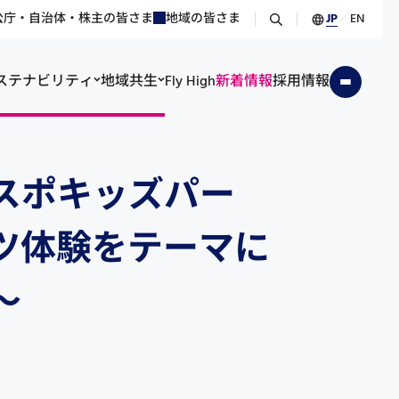
公庁・自治体・株主の皆さま
地域の皆さま
JP
／
EN
ステナビリティ
地域共生
Fly High
新着情報
採用情報
らスポキッズパー
ツ体験をテーマに
～