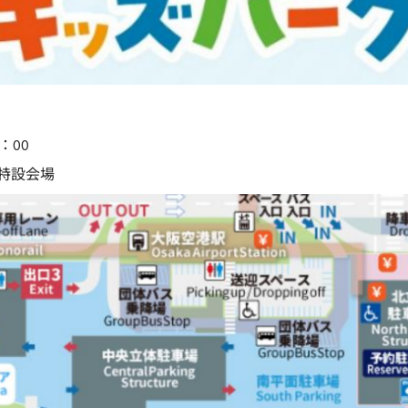
5：00
 特設会場