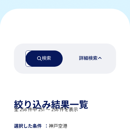
検索
詳細検索
絞り込み結果一覧
全 256 件中 251 〜 256 件を表示
選択した条件
神戸空港