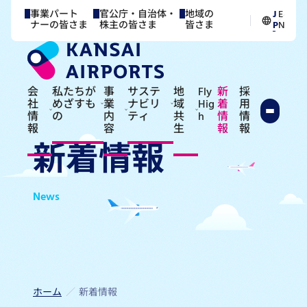
事業パート
官公庁・自治体・
地域の
J
E
／
ナーの皆さま
株主の皆さま
皆さま
P
N
会
私たちが
事
サステ
地
Fly
新
採
社
めざすも
業
ナビリ
域
Hig
着
用
情
の
内
ティ
共
h
情
情
報
容
生
報
報
新着情報
News
ホーム
新着情報