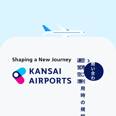
お
運
空
問
営
港
い
合
空
ご
わ
港
利
せ
用
時
の
規