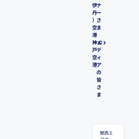
伊
ナ
丹
ー
）
さ
空
ま
港
神
メ
戸
デ
空
ィ
港
ア
の
皆
さ
ま
関西エ