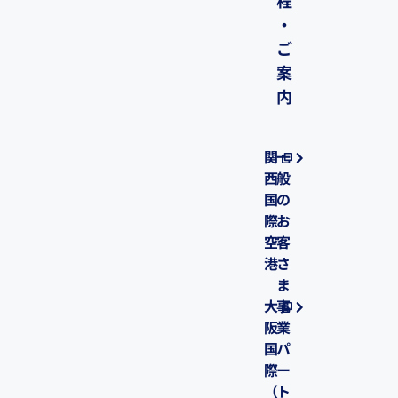
程
・
ご
案
内
関
一
西
般
国
の
際
お
空
客
港
さ
ま
大
事
阪
業
国
パ
際
ー
（
ト