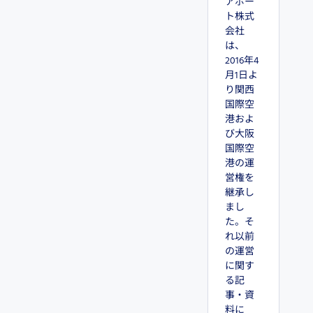
アポー
ト株式
会社
は、
2016年4
月1日よ
り関西
国際空
港およ
び大阪
国際空
港の運
営権を
継承し
まし
た。そ
れ以前
の運営
に関す
る記
事・資
料に