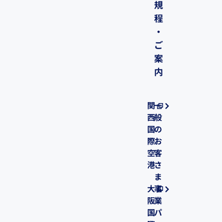
規
程
・
ご
案
内
関
一
西
般
国
の
際
お
空
客
港
さ
ま
大
事
阪
業
国
パ