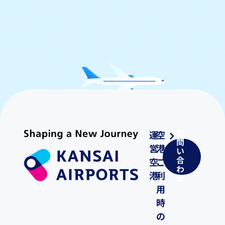
お
運
空
問
営
港
い
合
空
ご
わ
港
利
せ
用
時
の