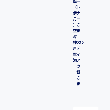
際
ー
（
ト
伊
ナ
丹
ー
）
さ
空
ま
港
神
メ
戸
デ
空
ィ
港
ア
の
皆
さ
ま