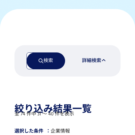
検索
詳細検索
絞り込み結果一覧
全 74 件中 31 〜 40 件を表示
選択した条件
企業情報