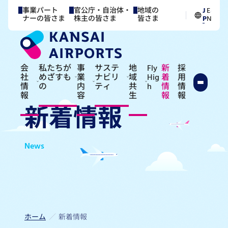
事業パート
官公庁・自治体・
地域の
J
E
／
ナーの皆さま
株主の皆さま
皆さま
P
N
会
私たちが
事
サステ
地
Fly
新
採
社
めざすも
業
ナビリ
域
Hig
着
用
情
の
内
ティ
共
h
情
情
報
容
生
報
報
新着情報
News
ホーム
新着情報