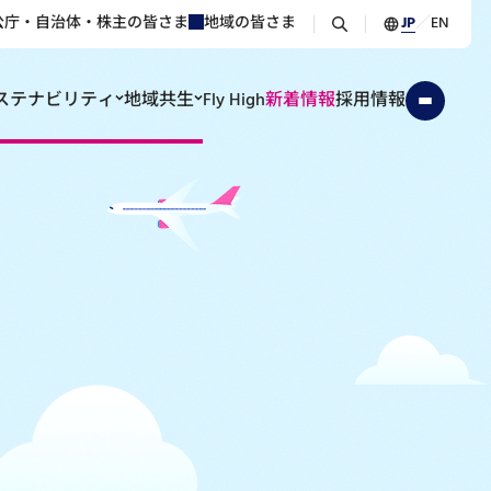
公庁・自治体・株主の皆さま
地域の皆さま
JP
／
EN
ステナビリティ
地域共生
Fly High
新着情報
採用情報