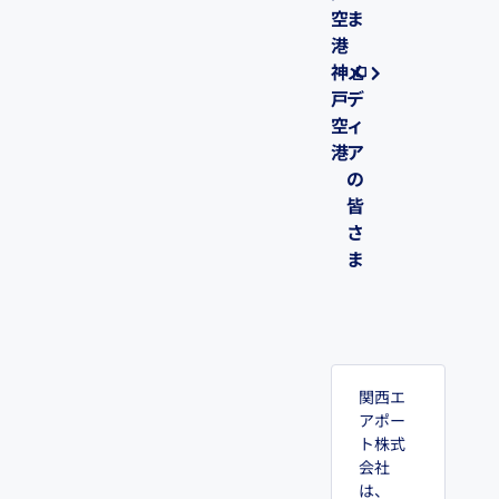
空
ま
港
神
メ
戸
デ
空
ィ
港
ア
の
皆
さ
ま
関西エ
アポー
ト株式
会社
は、