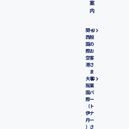
案
内
関
一
西
般
国
の
際
お
空
客
港
さ
ま
大
事
阪
業
国
パ
際
ー
（
ト
伊
ナ
丹
ー
）
さ