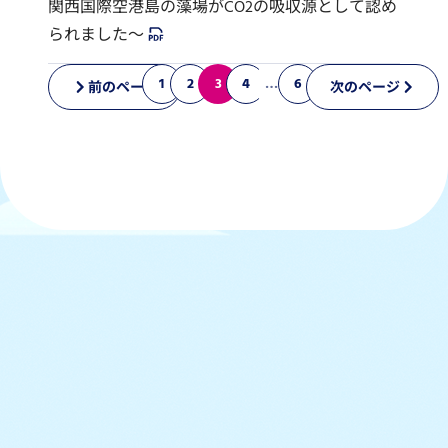
関西国際空港島の藻場がCO2の吸収源として認め
られました～
1
2
3
4
…
6
前のページ
次のページ