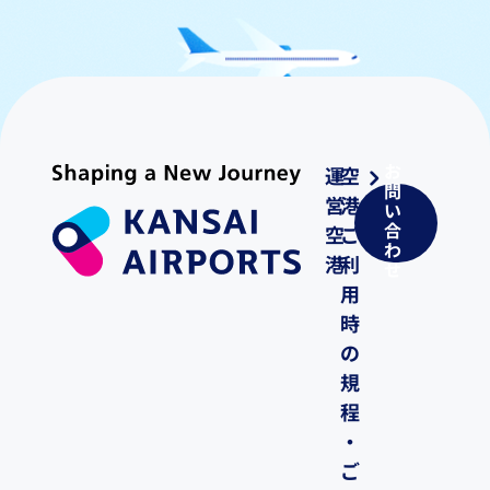
お
運
空
問
営
港
い
合
空
ご
わ
港
利
せ
用
時
の
規
程
・
ご