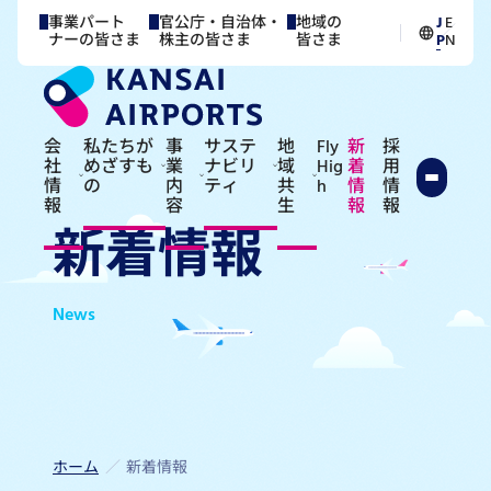
事業パート
官公庁・自治体・
地域の
J
E
／
ナーの皆さま
株主の皆さま
皆さま
P
N
会
私たちが
事
サステ
地
Fly
新
採
社
めざすも
業
ナビリ
域
Hig
着
用
情
の
内
ティ
共
h
情
情
報
容
生
報
報
新着情報
News
ホーム
新着情報