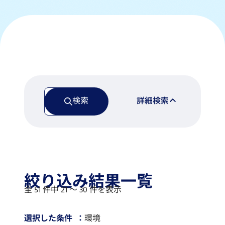
検索
詳細検索
絞り込み結果一覧
全 51 件中 21 〜 30 件を表示
選択した条件
環境